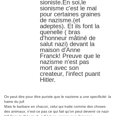
T
sioniste.En soi,le 
w
sionisme c'est le mal 
e
e
pour certaines graines 
t
de nazisme.(et 
adeptes). Et ils font la 
quenelle ( bras 
d'honneur mâtiné de 
salut nazi) devant la 
maison d'Anne 
Franck! Preuve que le 
nazisme n'est pas 
mort avec son 
createur, l'infect puant 
Hitler.
On peut dire pour être puriste que le nazisme a une specificité: la
haine du juif.
Mais le barbare en chacun, celui qui traite comme des choses
des animaux, n'est-ce pas ce qui fait qu'on peut devenir ce nazi-