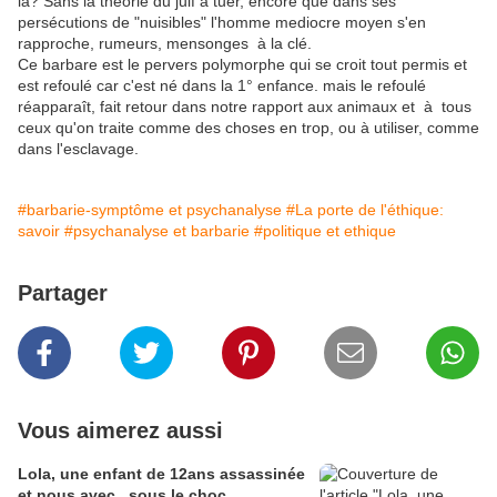
là? Sans la théorie du juif à tuer, encore que dans ses
persécutions de "nuisibles" l'homme mediocre moyen s'en
rapproche, rumeurs, mensonges à la clé.
Ce barbare est le pervers polymorphe qui se croit tout permis et
est refoulé car c'est né dans la 1° enfance. mais le refoulé
réapparaît, fait retour dans notre rapport aux animaux et à tous
ceux qu'on traite comme des choses en trop, ou à utiliser, comme
dans l'esclavage.
#barbarie-symptôme et psychanalyse
#La porte de l'éthique:
savoir
#psychanalyse et barbarie
#politique et ethique
Partager
Vous aimerez aussi
Lola, une enfant de 12ans assassinée
et nous avec...sous le choc.