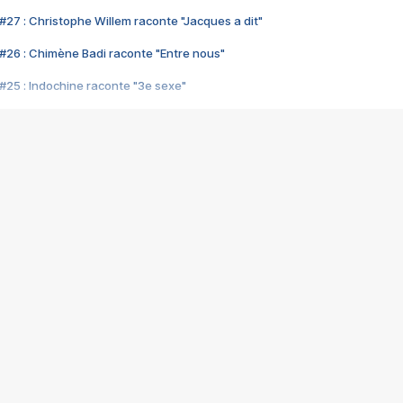
#27 : Christophe Willem raconte "Jacques a dit"
#26 : Chimène Badi raconte "Entre nous"
#25 : Indochine raconte "3e sexe"
#24 : Zaho raconte "C'est chelou"
#23 : Patrick Bruel raconte "Au café des délices"
#22 : Kyo raconte "Le chemin"
#21 : Nolwenn Leroy raconte "Cassé"
#20 : Patrick Hernandez raconte "Born to be alive"
#19 : Lorie raconte "Près de moi"
#18 : Michael Jones raconte "A nos actes manqués" (avec Jean-Jacque
#17 : Khaled raconte "Aïcha"
#16 : Corneille raconte "Parce qu'on vient de loin"