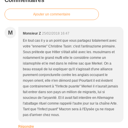
Commentaires
Ajouter un commentaire
M
Monsieur Z
25/02/2018 16:47
En tout cas il y a un point que vous partagez totalement avec
votre "ennemie" Christine Tasin: c'est l'antinazisme primaire.
Sous prétexte que Hitler s'était allié avec les. musulmans et
notamment le grand mufti elle le considère comme un
islamophile et le met dans le même sac que Merkel. On a
beau essayé de lui expliquer qu'il s'agissait d'une alliance
purement conjoncturelle contre les anglais occupant le
moyen orient, elle n'en démord pas! Pourtant il est évident
que contrairement à "l'infecte puante" Merkel il n'aurait jamais
fait entrer dans son pays un million de migrants, lui si
soucieux de l'aryanité. Et il avait fait interdire en Allemagne
l'abattage rituel comme rappelé l'autre jour sur la chaîne Arte.
Tant que 'l'infect puant" Macron sera à l'Elysée ça ne risque
pas d'arriver chez nous.
Répondre