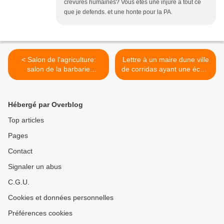
crevures humaines? Vous etes une injure à tout ce
que je defends. et une honte pour la PA.
< Salon de l'agriculture:
Lettre à un maire dune ville
salon de la barbarie
de corridas ayant une école
humaine. Venez manger
de tauromachie. Tu seras
l'enfant devant sa mere et
barbare, mon fils. >
la mere devant son bébé.
Hébergé par Overblog
Top articles
Pages
Contact
Signaler un abus
C.G.U.
Cookies et données personnelles
Préférences cookies