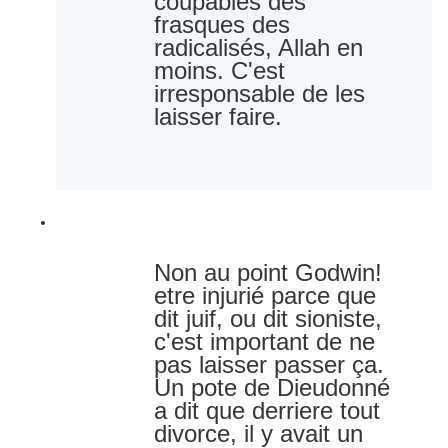
coupables des 
frasques des 
radicalisés, Allah en 
moins. C'est 
irresponsable de les 
laisser faire.
2
0
0
réponses
Retweet
j'aime
R
J
V
e
'
o
t
a
i
w
i
r
e
m
l
P
Non au point Godwin! 
e
e
'
l
t
a
etre injurié parce que 
u
e
c
s
dit juif, ou dit sioniste, 
r
t
c'est important de ne 
i
v
pas laisser passer ça. 
i
Un pote de Dieudonné 
t
é
a dit que derriere tout 
d
divorce, il y avait un 
u