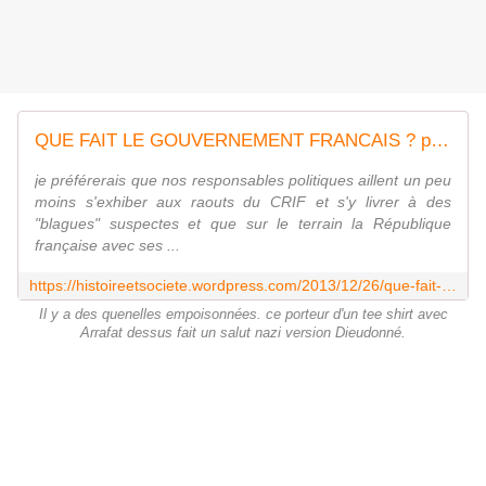
QUE FAIT LE GOUVERNEMENT FRANCAIS ? par Danielle Bleitrach
je préférerais que nos responsables politiques aillent un peu
moins s'exhiber aux raouts du CRIF et s'y livrer à des
"blagues" suspectes et que sur le terrain la République
française avec ses ...
https://histoireetsociete.wordpress.com/2013/12/26/que-fait-le-gouvernement-francais-par-danielle-bleitrach/
Il y a des quenelles empoisonnées. ce porteur d'un tee shirt avec
Arrafat dessus fait un salut nazi version Dieudonné.