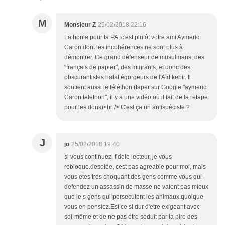
M
Monsieur Z
25/02/2018 22:16
La honte pour la PA, c'est plutôt votre ami Aymeric
Caron dont les incohérences ne sont plus à
démontrer. Ce grand défenseur de musulmans, des
"français de papier", des migrants, et donc des
obscurantistes halal égorgeurs de l'Aïd kebir. Il
soutient aussi le téléthon (taper sur Google "aymeric
Caron telethon", il y a une vidéo où il fait de la retape
pour les dons)<br /> C'est ça un antispéciste ?
J
jo
25/02/2018 19:40
si vous continuez, fidele lecteur, je vous
rebloque.desolée, cest pas agreable pour moi, mais
vous etes très choquant.des gens comme vous qui
defendez un assassin de masse ne valent pas mieux
que le s gens qui persecutent les animaux.quoique
vous en pensiez.Est ce si dur d'etre exigeant avec
soi-même et de ne pas etre seduit par la pire des