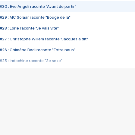
#30 : Eve Angeli raconte "Avant de partir"
#29 : MC Solaar raconte "Bouge de là"
28 : Lorie raconte "Je vais vite"
#27 : Christophe Willem raconte "Jacques a dit"
#26 : Chimène Badi raconte "Entre nous"
#25 : Indochine raconte "3e sexe"
#24 : Zaho raconte "C'est chelou"
#23 : Patrick Bruel raconte "Au café des délices"
#22 : Kyo raconte "Le chemin"
#21 : Nolwenn Leroy raconte "Cassé"
#20 : Patrick Hernandez raconte "Born to be alive"
#19 : Lorie raconte "Près de moi"