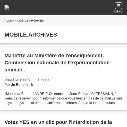
MENU
Accueil
» MOBILE.ARCHIVES
MOBILE.ARCHIVES
Ma lettre au Ministère de l'enseignement,
Commission nationale de l'expérimentation
animale.
Publié le 31/01/2008 à 21:07
Par
Jo Benchetrit
*Monsieur Bernard ANDRIEUX, monsieur Jean-Richard CYTERMANN, Je
viens de recevoir pour m'informer ce que vous lirez en bas de ce mail.Je suis
psychanalyste et ai été particulièrement intéressée par la lettre de monsieur
**CYTERMANN **qui suit. Je vous...
Votez YES en un clic pour l'interdiction de la