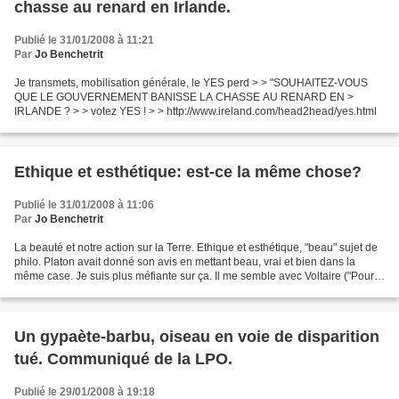
chasse au renard en Irlande.
Publié le 31/01/2008 à 11:21
Par
Jo Benchetrit
Je transmets, mobilisation générale, le YES perd > > "SOUHAITEZ-VOUS
QUE LE GOUVERNEMENT BANISSE LA CHASSE AU RENARD EN >
IRLANDE ? > > votez YES ! > > http://www.ireland.com/head2head/yes.html
Ethique et esthétique: est-ce la même chose?
Publié le 31/01/2008 à 11:06
Par
Jo Benchetrit
La beauté et notre action sur la Terre. Ethique et esthétique, "beau" sujet de
philo. Platon avait donné son avis en mettant beau, vrai et bien dans la
même case. Je suis plus méfiante sur ça. Il me semble avec Voltaire ("Pour
un crapaud, sa crapaude...
Un gypaète-barbu, oiseau en voie de disparition
tué. Communiqué de la LPO.
Publié le 29/01/2008 à 19:18