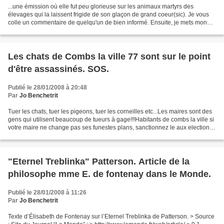
...une émission où elle fut peu glorieuse sur les animaux martyrs des
élevages qui la laissent frigide de son glaçon de grand coeur(sic). Je vous
colle un commentaire de quelqu'un de bien informé. Ensuite, je mets mon
grain de sel sur un grain de sable....
Les chats de Combs la ville 77 sont sur le point
d'être assassinés. SOS.
Publié le 28/01/2008 à 20:48
Par
Jo Benchetrit
Tuer les chats, tuer les pigeons, tuer les corneilles etc...Les maires sont des
gens qui utilisent beaucoup de tueurs à gage!!!Habitants de combs la ville si
votre maire ne change pas ses funestes plans, sanctionnez le aux elections.
Ma lettre: faites...
"Eternel Treblinka" Patterson. Article de la
philosophe mme E. de fontenay dans le Monde.
Publié le 28/01/2008 à 11:26
Par
Jo Benchetrit
Texte d’Élisabeth de Fontenay sur l’Eternel Treblinka de Patterson. > Source