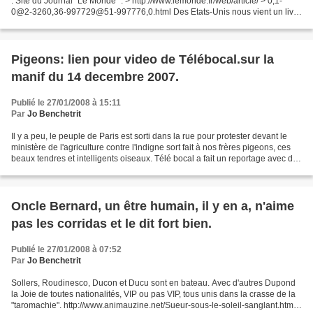
: Site du Journal “Le Monde” : > http://www.lemonde.fr/web/article/ > 0,1-
0@2-3260,36-997729@51-997776,0.html Des Etats-Unis nous vient un livre
qui semble arriver à point nommé...
Pigeons: lien pour video de Télébocal.sur la
manif du 14 decembre 2007.
Publié le 27/01/2008 à 15:11
Par
Jo Benchetrit
Il y a peu, le peuple de Paris est sorti dans la rue pour protester devant le
ministère de l'agriculture contre l'indigne sort fait à nos frères pigeons, ces
beaux tendres et intelligents oiseaux. Télé bocal a fait un reportage avec des
questions hallucinantes...
Oncle Bernard, un être humain, il y en a, n'aime
pas les corridas et le dit fort bien.
Publié le 27/01/2008 à 07:52
Par
Jo Benchetrit
Sollers, Roudinesco, Ducon et Ducu sont en bateau. Avec d'autres Dupond
la Joie de toutes nationalités, VIP ou pas VIP, tous unis dans la crasse de la
"taromachie". http://www.animauzine.net/Sueur-sous-le-soleil-sanglant.html