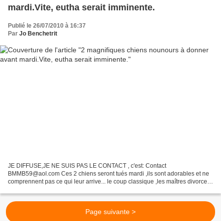
mardi.Vite, eutha serait imminente.
Publié le 26/07/2010 à 16:37
Par
Jo Benchetrit
JE DIFFUSE,JE NE SUIS PAS LE CONTACT , c'est: Contact
BMMB59@aol.com Ces 2 chiens seront tués mardi ,ils sont adorables et ne
comprennent pas ce qui leur arrive... le coup classique ,les maîtres divorcent
,la nana garde la maison ,mais elle fiche ses...
Page suivante >