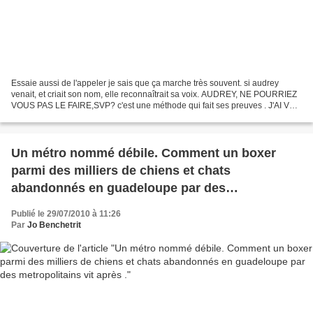
Essaie aussi de l'appeler je sais que ça marche très souvent. si audrey
venait, et criait son nom, elle reconnaîtrait sa voix. AUDREY, NE POURRIEZ
VOUS PAS LE FAIRE,SVP? c'est une méthode qui fait ses preuves . J'AI VU
çA SUR UN FORUM ET LES NENETTES...
Un métro nommé débile. Comment un boxer
parmi des milliers de chiens et chats
abandonnés en guadeloupe par des
metropolitains vit après .
Publié le 29/07/2010 à 11:26
Par
Jo Benchetrit