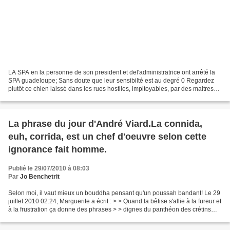
LA SPA en la personne de son president et del'administratrice ont arrêté la
SPA guadeloupe; Sans doute que leur sensibilté est au degré 0 Regardez
plutôt ce chien laissé dans les rues hostiles, impitoyables, par des maitres
indignes repartant en metr...
La phrase du jour d'André Viard.La connida,
euh, corrida, est un chef d'oeuvre selon cette
ignorance fait homme.
Publié le 29/07/2010 à 08:03
Par
Jo Benchetrit
Selon moi, il vaut mieux un bouddha pensant qu'un poussah bandant! Le 29
juillet 2010 02:24, Marguerite a écrit : > > Quand la bêtise s'allie à la fureur et
à la frustration ça donne des phrases > > dignes du panthéon des crétins
parmi lesquels André...