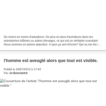
De moins en moins d'adoptions. De plus en plus d'acheteurs dans les
animaleries infâmes ou autres élevages, ce qui est un véritable scandale!
Nous sommes en pleine abjection. A quoi ça sert d'écrire? Qui va me lire ici?
Les plus fort succès du blog? des...
l'homme est aveuglé alors que tout est visible.
Publié le 26/07/2010 à 17:02
Par
Jo Benchetrit