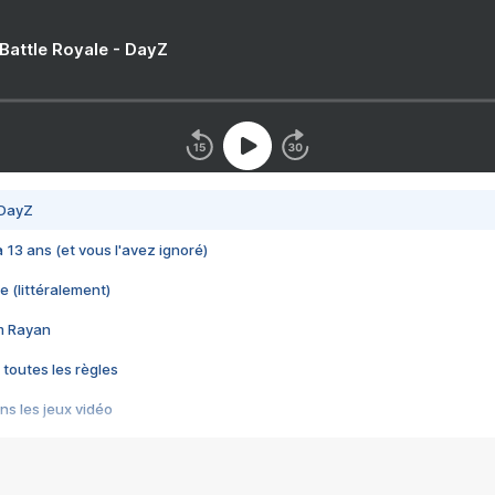
 Battle Royale - DayZ
 DayZ
 a 13 ans (et vous l'avez ignoré)
e (littéralement)
im Rayan
 toutes les règles
s les jeux vidéo
us choquant de Rockstar ? - Le scandale BULLY
e plus moche de Steam