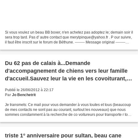
Si vous voulez un beau BB boxer, n'en achetez pas adoptez le; demain soir il
sera trop tard. Pas d' autre contact que merylpinque@yahoo.fr . P our suivre,
il faut être inscrit sur le forum de Béthune. -------- Message original --------
Sujet: EUTHANASIE...
Du 62 pas de calais à...Demande
d'accompagnement de chiens vers leur famille
d'accueil.Sauvez leur la vie en les covoiturant,
merci.
Publié le 26/06/2012 à 22:17
Par
Jo Benchetrit
Je transmets: Ce mail pour vous demander à vous toutes et tous (beaucoup
de mes contacts ne sont pas au courant, surtout les nouveaux) que nous
sommes constamment à la recherche de co voitureurs pour transporte r tous
ces pauvres animaux à sauver soit...
triste 1° anniversaire pour sultan, beau cane