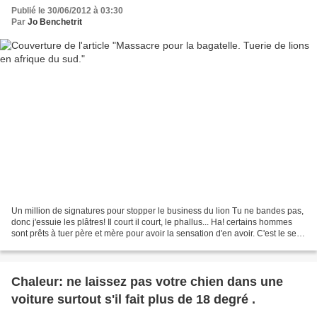
Publié le 30/06/2012 à 03:30
Par
Jo Benchetrit
Un million de signatures pour stopper le business du lion Tu ne bandes pas,
donc j'essuie les plâtres! Il court il court, le phallus... Ha! certains hommes
sont prêts à tuer père et mère pour avoir la sensation d'en avoir. C'est le sexe
qui mene le monde,...
Chaleur: ne laissez pas votre chien dans une
voiture surtout s'il fait plus de 18 degré .