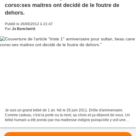
corso:ses maitres ont decidé de le foutre de
dehors.
Publié le 26/06/2012 à 21:47
Par
Jo Benchetrit
Je suis un grand bébé de 1 an. Né le 26 juin 2011. Drôle d'anniversaire.
Comme cadeau, c'est la porte ou la mort, au choix et ça dépend de vous. Un
bébé humain a été pondu par ma maitresse indigne puisqu'elle y voit une
cause d'abandon...ALors, elle veut...