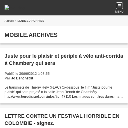
MENU
Accueil
» MOBILE.ARCHIVES
MOBILE.ARCHIVES
Juste pour le plaisir et périple à vélo anti-corrida
à Chambery qui sera
Publié le 30/06/2012 à 08:55
Par
Jo Benchetrit
Je transmets de Thierry Hely (FLAC) Ci-dessous, le film "Juste pour le
plaisir" qui sera projeté à la salle Jean Renoir de Chambéry.
http://www.terredisrael.com/infos/?p=47110 Les images sont très dures mais
c'est la réalité... Bonjour à tous, En avant...
LETTRE CONTRE UN FESTIVAL HORRIBLE EN
COLOMBIE - signez.