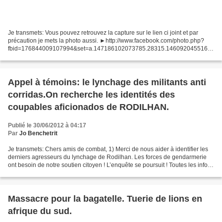
Je transmets: Vous pouvez retrouvez la capture sur le lien ci joint et par
précaution je mets la photo aussi. ►http://www.facebook.com/photo.php?
fbid=176844009107994&set=a.147186102073785.28315.1460920455165
24&type=1&theater A CONSERVER ET A RESSORTIR...
Appel à témoins: le lynchage des militants anti
corridas.On recherche les identités des
coupables aficionados de RODILHAN.
Publié le 30/06/2012 à 04:17
Par
Jo Benchetrit
Je transmets: Chers amis de combat, 1) Merci de nous aider à identifier les
derniers agresseurs du lynchage de Rodilhan. Les forces de gendarmerie
ont besoin de notre soutien citoyen ! L’enquête se poursuit ! Toutes les infos
sur : http://www.anticorrida.com/Rodilhan-appel-a-identification...
Massacre pour la bagatelle. Tuerie de lions en
afrique du sud.