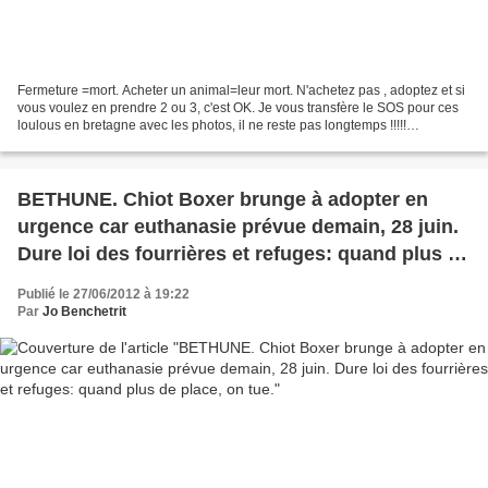
Fermeture =mort. Acheter un animal=leur mort. N'achetez pas , adoptez et si
vous voulez en prendre 2 ou 3, c'est OK. Je vous transfère le SOS pour ces
loulous en bretagne avec les photos, il ne reste pas longtemps !!!!!
http://rescue-bretagne.xooit.fr/t18498-Tous-ces-chiens-doivent-partir-du-
refuge-toute-solution-etudiee-dpt-56.htm...
BETHUNE. Chiot Boxer brunge à adopter en
urgence car euthanasie prévue demain, 28 juin.
Dure loi des fourrières et refuges: quand plus de
place, on tue.
Publié le 27/06/2012 à 19:22
Par
Jo Benchetrit