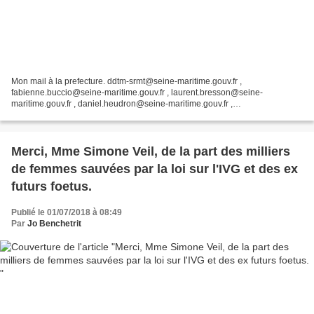
Mon mail à la prefecture. ddtm-srmt@seine-maritime.gouv.fr ,
fabienne.buccio@seine-maritime.gouv.fr , laurent.bresson@seine-
maritime.gouv.fr , daniel.heudron@seine-maritime.gouv.fr ,
veronique.trehour@seine-maritime.gouv.fr Mesdames, messieurs,
https://www.mesopinions.com/petition/animaux/sauvez-petite-marcassin-
truffe/42022...
Merci, Mme Simone Veil, de la part des milliers
de femmes sauvées par la loi sur l'IVG et des ex
futurs foetus.
Publié le 01/07/2018 à 08:49
Par
Jo Benchetrit