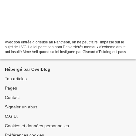
Avec son entrée glorieuse au Pantheon, on ne peut faire l'impasse sur le
sujet de l'IVG. La loi porte son nom.Des arriérés mentaux d'extreme droite
ont insulté Mme Veil quand sa loi instiguée par Giscard d'Estaing est passée,
insultée en tant que juive,...
Hébergé par Overblog
Top articles
Pages
Contact
Signaler un abus
C.G.U.
Cookies et données personnelles
Préférences cookies