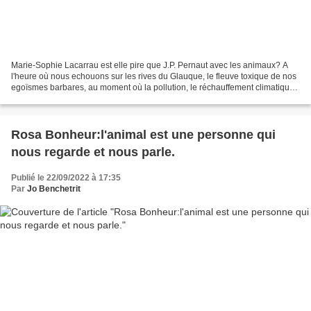
Marie-Sophie Lacarrau est elle pire que J.P. Pernaut avec les animaux? A
l'heure où nous echouons sur les rives du Glauque, le fleuve toxique de nos
egoïsmes barbares, au moment où la pollution, le réchauffement climatique,
la chasse, les incendies, la...
Rosa Bonheur:l'animal est une personne qui
nous regarde et nous parle.
Publié le 22/09/2022 à 17:35
Par
Jo Benchetrit