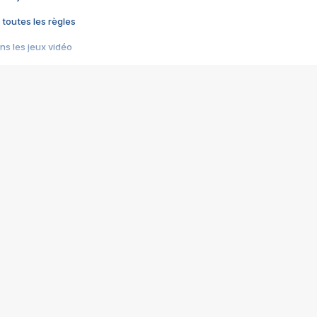
 toutes les règles
s les jeux vidéo
us choquant de Rockstar ? - Le scandale BULLY
e plus moche de Steam
du RÊVE tourne au CAUCHEMAR
pendant 8 heures
it… à tort
umiliés par un jeu vidéo
ire - Final Fantasy 8
ti un empire - Age of Empires
story DOFUS
tard, il crée l'un des pires jeux de tous les temps, MindsEye.