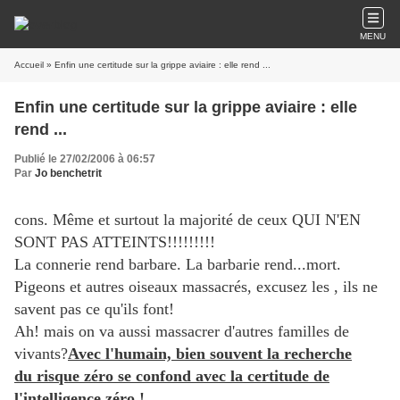
MENU
Accueil
» Enfin une certitude sur la grippe aviaire : elle rend ...
Enfin une certitude sur la grippe aviaire : elle
rend ...
Publié le 27/02/2006 à 06:57
Par
Jo benchetrit
cons. Même et surtout la majorité de ceux QUI N'EN
SONT PAS ATTEINTS!!!!!!!!!
La connerie rend barbare. La barbarie rend...mort.
Pigeons et autres oiseaux massacrés, excusez les , ils ne
savent pas ce qu'ils font!
Ah! mais on va aussi massacrer d'autres familles de
vivants?
Avec l'humain, bien souvent la recherche
du risque zéro se confond avec la certitude de
l'intelligence zéro !