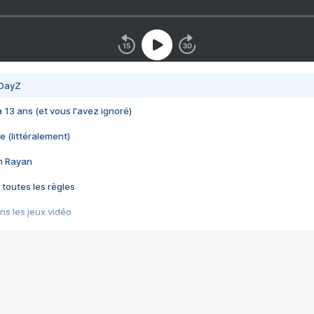
 DayZ
 a 13 ans (et vous l'avez ignoré)
e (littéralement)
im Rayan
 toutes les règles
s les jeux vidéo
us choquant de Rockstar ? - Le scandale BULLY
e plus moche de Steam
du RÊVE tourne au CAUCHEMAR
pendant 8 heures