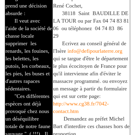
prend une décision
René Cochet,
absurde :
38118 Saint BAUDILLE DE
Il veut avec
LA TOUR ou par Fax 04 74 83 81
l'aide de la société de
06 ou téléphonez 04 74 83 86
chasse locale
29
supprimer les
Ecrivez au conseil général de
renards, les fouines,
l'Isère
info@defipourlaterre.org
les belettes, les
qui se targue d'être le département
putois, les corbeaux,
le plus écocitoyen de France pour
les pies, les buses et
qu'il intervienne afin d'éviter le
d'autres rapaces
massacre programmé. ou envoyez
sédentaires.
un message à partir du formulaire
"Ces différentes
qui est sur cette page:
espèces ont déjà
http://www.cg38.fr/7042-
provoqué chez nous
contact.htm
un déséquilibre
Demandez au préfet Michel
totale de notre faune
Bart d'interdire ces chasses hors de
sauvage." ( !!!) Il
proportion.