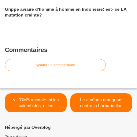
Grippe aviaire d'homme à homme en Indonesie: est- ce LA
mutation crainte?
Commentaires
Ajouter un commentaire
< L'OMS animale: ni les
Le chaînon manquant
colombidés, ni les
contre la barbarie.Ilan
passeraux ni les porcs ne
Halimi jeune mais
sont concernés par la
juif...assassiné par des
grippe aviaire.
Narcisse. Europe 1.
Hébergé par Overblog
NOURRISSEZ LES oiseaux!
Réponse à Cyril Koupernic :
Pourquoi la culture est
Top articles