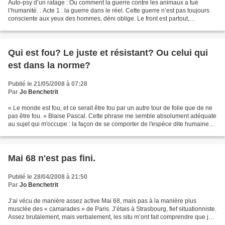
Auto-psy d’un ratage : Ou comment la guerre contre les animaux a tué
l’humanité. . Acte 1 : la guerre dans le réel. Cette guerre n’est pas toujours
consciente aux yeux des hommes, déni oblige. Le front est partout,
protéiforme. D’abord dans l’utilisation...
Qui est fou? Le juste et résistant? Ou celui qui
est dans la norme?
Publié le 21/05/2008 à 07:28
Par
Jo Benchetrit
« Le monde est fou, et ce serait être fou par un autre tour de folie que de ne
pas être fou. » Blaise Pascal. Cette phrase me semble absolument adéquate
au sujet qui m'occupe : la façon de se comporter de l'espèce dite humaine
(expression en soi assez...
Mai 68 n'est pas fini.
Publié le 28/04/2008 à 21:50
Par
Jo Benchetrit
J’ai vécu de manière assez active Mai 68, mais pas à la manière plus
musclée des « camarades » de Paris. J’étais à Strasbourg, fief situationniste.
Assez brutalement, mais verbalement, les situ m’ont fait comprendre que je