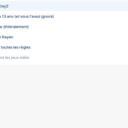
 DayZ
 a 13 ans (et vous l'avez ignoré)
e (littéralement)
im Rayan
 toutes les règles
s les jeux vidéo
us choquant de Rockstar ? - Le scandale BULLY
e plus moche de Steam
du RÊVE tourne au CAUCHEMAR
pendant 8 heures
it… à tort
umiliés par un jeu vidéo